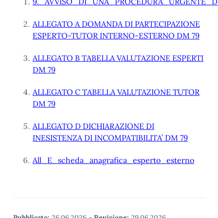
9._AVVISO_DI_UNA_PROCEDURA_URGENTE_DI
ALLEGATO A DOMANDA DI PARTECIPAZIONE
ESPERTO-TUTOR INTERNO-ESTERNO DM 79
ALLEGATO B TABELLA VALUTAZIONE ESPERTI
DM 79
ALLEGATO C TABELLA VALUTAZIONE TUTOR
DM 79
ALLEGATO D DICHIARAZIONE DI
INESISTENZA DI INCOMPATIBILITA’ DM 79
All_E_scheda_anagrafica_esperto_esterno
Pubblicato:
26.06.2026
-
Revisione:
29.06.2026