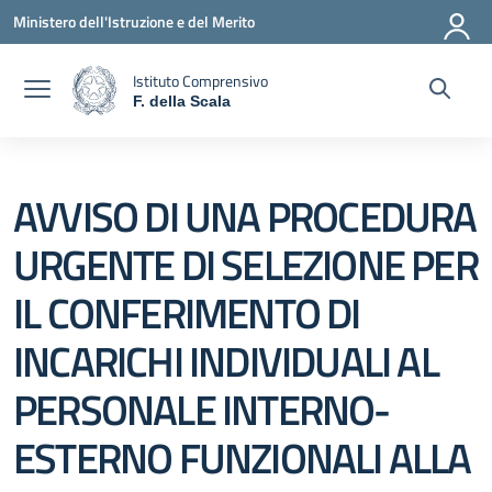
Vai ai contenuti
Vai al menu di navigazione
Vai al footer
Ministero dell'Istruzione e del Merito
Istituto Comprensivo
F. della Scala
— Visita la pagina iniziale della scuola
AVVISO DI UNA PROCEDURA
URGENTE DI SELEZIONE PER
IL CONFERIMENTO DI
INCARICHI INDIVIDUALI AL
PERSONALE INTERNO-
ESTERNO FUNZIONALI ALLA