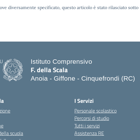
ove diversamente specificato, questo articolo è stato rilasciato sott
Istituto Comprensivo
F. della Scala
Anoia - Giffone - Cinquefrondi (RC)
— Visita la pagina iniziale della scuo
la
I Servizi
zione
Personale scolastico
Percorsi di studio
ne
Tutti i servizi
della scuola
Assistenza RE