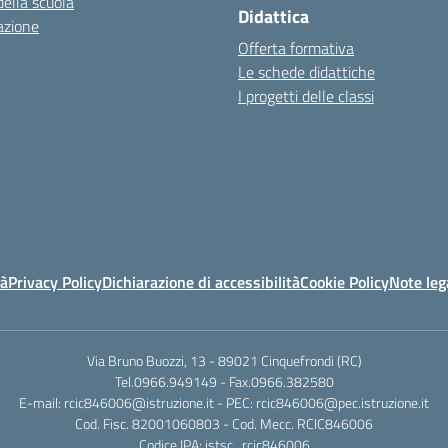
della scuola
Didattica
azione
Offerta formativa
Le schede didattiche
I progetti delle classi
tà
Privacy Policy
Dichiarazione di accessibilità
Cookie Policy
Note leg
Via Bruno Buozzi, 13 - 89021 Cinquefrondi (RC)
Tel.0966.949149 - Fax.0966.382580
E-mail: rcic846006@istruzione.it - PEC: rcic846006@pec.istruzione.it
Cod. Fisc. 82001060803 - Cod. Mecc. RCIC846006
Codice IPA: istsc_rcic846006