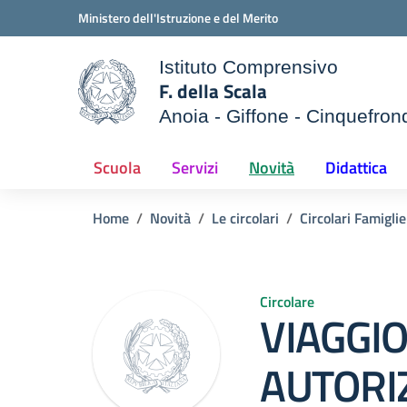
Vai ai contenuti
Vai al menu di navigazione
Vai al footer
Ministero dell'Istruzione e del Merito
Istituto Comprensivo
F. della Scala
Anoia - Giffone - Cinquefron
e della scuola
— Visita la pagina iniziale d
Scuola
Servizi
Novità
Didattica
Home
Novità
Le circolari
Circolari Famiglie
Circolare
VIAGGIO
AUTORI