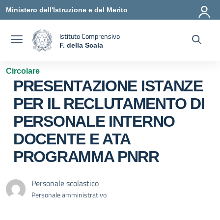
Vai ai contenuti
Vai al menu di navigazione
Vai al footer
Ministero dell'Istruzione e del Merito
Istituto Comprensivo
F. della Scala
— Visita la pagina iniziale della scuola
Circolare
PRESENTAZIONE ISTANZE
PER IL RECLUTAMENTO DI
PERSONALE INTERNO
DOCENTE E ATA
PROGRAMMA PNRR
Personale scolastico
Personale amministrativo