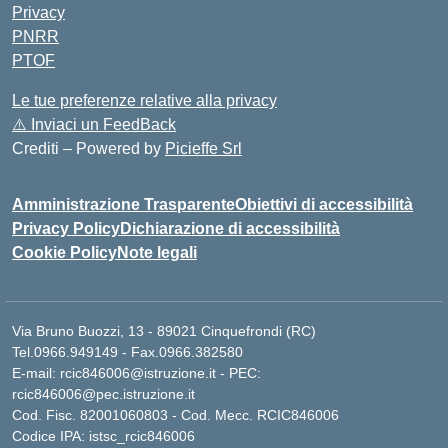
Privacy
PNRR
PTOF
Le tue preferenze relative alla privacy
⚠️
Inviaci un FeedBack
Crediti – Powered by
Picieffe Srl
Amministrazione Trasparente
Obiettivi di accessibilità
Privacy Policy
Dichiarazione di accessibilità
Cookie Policy
Note legali
Via Bruno Buozzi, 13 - 89021 Cinquefrondi (RC)
Tel.0966.949149 - Fax.0966.382580
E-mail: rcic846006@istruzione.it - PEC:
rcic846006@pec.istruzione.it
Cod. Fisc. 82001060803 - Cod. Mecc. RCIC846006
Codice IPA: istsc_rcic846006