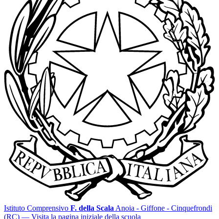
Istituto Comprensivo
F. della Scala
Anoia - Giffone - Cinquefrondi
(RC)
— Visita la pagina iniziale della scuola