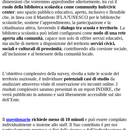
dimensioni che vorremmo approfondire ulteriormente, tra cui il
ruolo della biblioteca scolastica come community hub/civic
center
: uno spazio pubblico educativo, aperto, inclusivo e flessibile
che, in linea con il Manifesto IFLA?UNESCO per le biblioteche
scolastiche, sostiene l’apprendimento, la partecipazione e la
cittadinanza attiva, favorendo il
dialogo tra scuola e territorio
. La
biblioteca scolastica può infatti configurarsi come
nodo di una rete
aperta alla comunità
, capace non solo di offrire servizi educativi,
ma anche di mettere a disposizione del territorio
servizi civici,
sociali e culturali di prossimità
, contribuendo alla coesione sociale,
all’inclusione e al benessere della comunità locale.
L’obiettivo complessivo della survey, rivolta a tutte le scuole del
territorio nazionale, è individuare
potenziali casi di studio
da
analizzare attraverso visite di osservazione e/o incontri online. I
risultati complessivi saranno presentati in un report INDIRE, che
verrà pubblicato in autunno e sarà liberamente accessibile sul sito
dell’Ente.
Il
questionario
richiede meno di 10 minuti
e può essere compilato
individualmente o insieme allo staff. Il Suo contributo è per noi
particolarmente prezioso ai fini della ricerca e dell’individuazione di