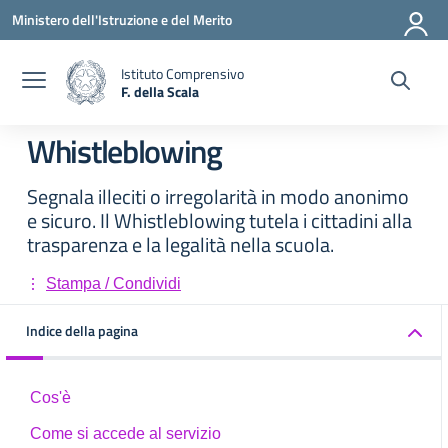
Vai ai contenuti
Vai al menu di navigazione
Vai al footer
Ministero dell'Istruzione e del Merito
Istituto Comprensivo
F. della Scala
— Visita la pagina iniziale della scuola
Whistleblowing
Segnala illeciti o irregolarità in modo anonimo
e sicuro. Il Whistleblowing tutela i cittadini alla
trasparenza e la legalità nella scuola.
Stampa / Condividi
Indice della pagina
Cos'è
Come si accede al servizio