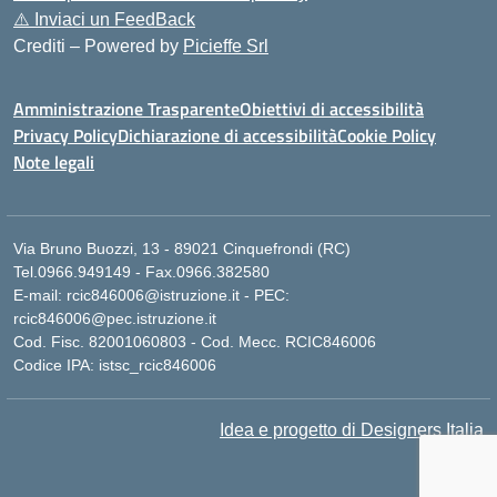
⚠️
Inviaci un FeedBack
Crediti – Powered by
Picieffe Srl
Amministrazione Trasparente
Obiettivi di accessibilità
Privacy Policy
Dichiarazione di accessibilità
Cookie Policy
Note legali
Via Bruno Buozzi, 13 - 89021 Cinquefrondi (RC)
Tel.0966.949149 - Fax.0966.382580
E-mail: rcic846006@istruzione.it - PEC:
rcic846006@pec.istruzione.it
Cod. Fisc. 82001060803 - Cod. Mecc. RCIC846006
Codice IPA: istsc_rcic846006
Idea e progetto di Designers Italia