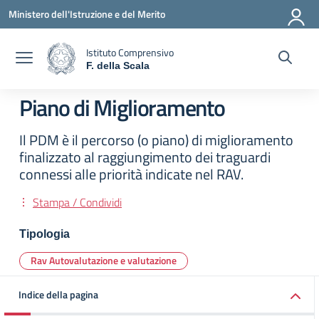
Vai ai contenuti
Vai al menu di navigazione
Vai al footer
Ministero dell'Istruzione e del Merito
Istituto Comprensivo
F. della Scala
— Visita la pagina iniziale della scuola
Piano di Miglioramento
Il PDM è il percorso (o piano) di miglioramento
finalizzato al raggiungimento dei traguardi
connessi alle priorità indicate nel RAV.
Stampa / Condividi
Tipologia
Rav Autovalutazione e valutazione
Indice della pagina