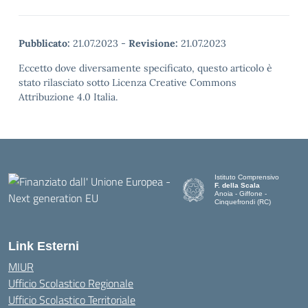
Pubblicato:
21.07.2023
-
Revisione:
21.07.2023
Eccetto dove diversamente specificato, questo articolo è
stato rilasciato sotto Licenza Creative Commons
Attribuzione 4.0 Italia.
Istituto Comprensivo
F. della Scala
Anoia - Giffone -
Cinquefrondi (RC)
— Visita la pagina iniziale del
Link Esterni
MIUR
Ufficio Scolastico Regionale
Ufficio Scolastico Territoriale