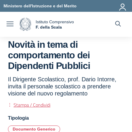
Vai ai contenuti
Vai al menu di navigazione
Vai al footer
Ministero dell'Istruzione e del Merito
Istituto Comprensivo
a
F. della Scala
— Visita la pagina iniziale della scuola
Novità in tema di
comportamento dei
Dipendenti Pubblici
Il Dirigente Scolastico, prof. Dario Intorre,
invita il personale scolastico a prendere
visione del nuovo regolamento
Stampa / Condividi
Tipologia
Documento Generico