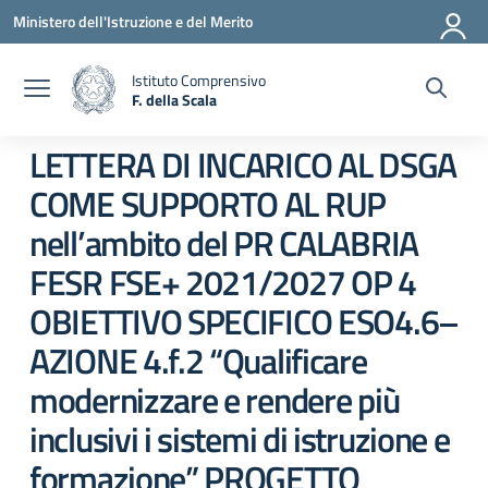
Vai ai contenuti
Vai al menu di navigazione
Vai al footer
Ministero dell'Istruzione e del Merito
Istituto Comprensivo
F. della Scala
— Visita la pagina iniziale della scuola
LETTERA DI INCARICO AL DSGA
COME SUPPORTO AL RUP
nell’ambito del PR CALABRIA
FESR FSE+ 2021/2027 OP 4
OBIETTIVO SPECIFICO ESO4.6–
AZIONE 4.f.2 “Qualificare
modernizzare e rendere più
inclusivi i sistemi di istruzione e
formazione” PROGETTO