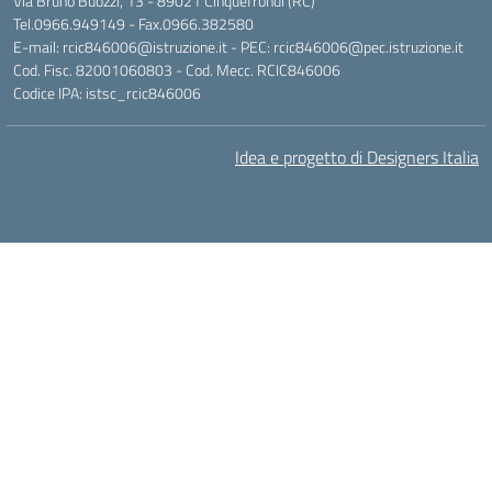
Via Bruno Buozzi, 13 - 89021 Cinquefrondi (RC)
Tel.0966.949149 - Fax.0966.382580
E-mail: rcic846006@istruzione.it - PEC: rcic846006@pec.istruzione.it
Cod. Fisc. 82001060803 - Cod. Mecc. RCIC846006
Codice IPA: istsc_rcic846006
Idea e progetto di Designers Italia