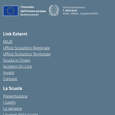
Istituto Comprensivo
F. della Scala
Anoia - Giffone - Cinquefrondi (RC)
— Visita la pagina iniziale della scuola
Link Esterni
MIUR
Ufficio Scolastico Regionale
Ufficio Scolastico Territoriale
Scuola in Chiaro
Iscrizioni On Line
Invalsi
Comune
La Scuola
Presentazione
I luoghi
Le persone
I numeri della scuola