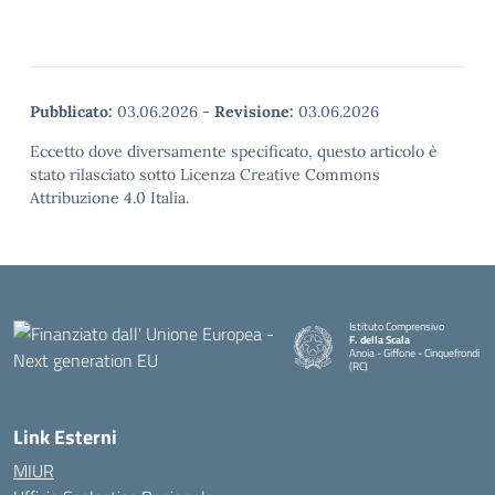
Pubblicato:
03.06.2026
-
Revisione:
03.06.2026
Eccetto dove diversamente specificato, questo articolo è
stato rilasciato sotto Licenza Creative Commons
Attribuzione 4.0 Italia.
Istituto Comprensivo
F. della Scala
Anoia - Giffone - Cinquefrondi
(RC)
— Visita la pagina iniziale della 
Link Esterni
MIUR