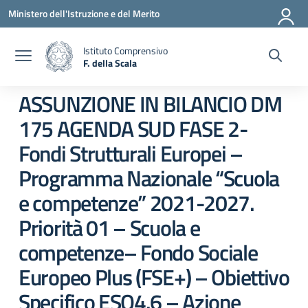
Vai ai contenuti
Vai al menu di navigazione
Vai al footer
Ministero dell'Istruzione e del Merito
Istituto Comprensivo
F. della Scala
— Visita la pagina iniziale della scuola
ASSUNZIONE IN BILANCIO DM
175 AGENDA SUD FASE 2-
Fondi Strutturali Europei –
Programma Nazionale “Scuola
e competenze” 2021-2027.
Priorità 01 – Scuola e
competenze– Fondo Sociale
Europeo Plus (FSE+) – Obiettivo
Specifico ESO4.6 – Azione