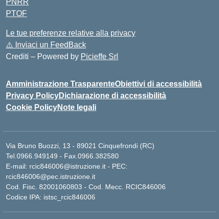
PNRR
PTOF
Le tue preferenze relative alla privacy
⚠️
Inviaci un FeedBack
Crediti – Powered by
Picieffe Srl
Amministrazione Trasparente
Obiettivi di accessibilità
Privacy Policy
Dichiarazione di accessibilità
Cookie Policy
Note legali
Via Bruno Buozzi, 13 - 89021 Cinquefrondi (RC)
Tel.0966.949149 - Fax.0966.382580
E-mail: rcic846006@istruzione.it - PEC:
rcic846006@pec.istruzione.it
Cod. Fisc. 82001060803 - Cod. Mecc. RCIC846006
Codice IPA: istsc_rcic846006