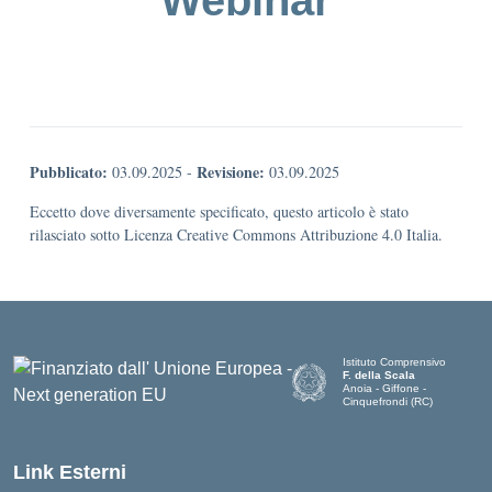
Webinar
Pubblicato:
Revisione:
03.09.2025
-
03.09.2025
Eccetto dove diversamente specificato, questo articolo è stato
rilasciato sotto Licenza Creative Commons Attribuzione 4.0 Italia.
Istituto Comprensivo
F. della Scala
Anoia - Giffone -
Cinquefrondi (RC)
— Visita la pagina iniziale del
Link Esterni