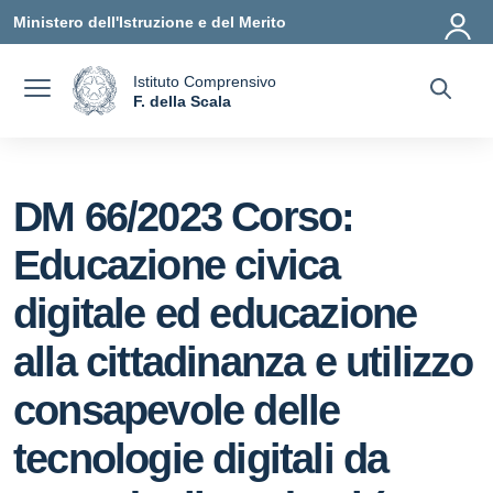
Vai ai contenuti
Vai al menu di navigazione
Vai al footer
Ministero dell'Istruzione e del Merito
Istituto Comprensivo
a
F. della Scala
— Visita la pagina iniziale della scuola
DM 66/2023 Corso:
Educazione civica
digitale ed educazione
alla cittadinanza e utilizzo
consapevole delle
tecnologie digitali da