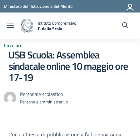
Vai ai contenuti
Vai al menu di navigazione
Vai al footer
Ministero dell'Istruzione e del Merito
Istituto Comprensivo
F. della Scala
— Visita la pagina iniziale della scuola
Circolare
USB Scuola: Assemblea
sindacale online 10 maggio ore
17-19
Personale scolastico
Personale amministrativo
Con richiesta di pubblicazione all’albo e massima