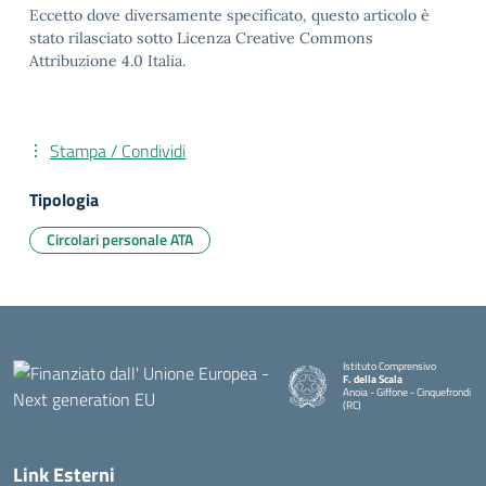
Eccetto dove diversamente specificato, questo articolo è
stato rilasciato sotto Licenza Creative Commons
Attribuzione 4.0 Italia.
Stampa / Condividi
Tipologia
Circolari personale ATA
Istituto Comprensivo
F. della Scala
Anoia - Giffone - Cinquefrondi
(RC)
— Visita la pagina iniziale della 
Link Esterni