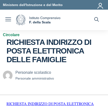
Vai ai contenuti
Vai al menu di navigazione
Vai al footer
Ministero dell'Istruzione e del Merito
Istituto Comprensivo
a
F. della Scala
— Visita la pagina iniziale della scuola
Circolare
RICHIESTA INDIRIZZO DI
POSTA ELETTRONICA
DELLE FAMIGLIE
Personale scolastico
Personale amministrativo
RICHIESTA INDIRIZZO DI POSTA ELETTRONICA