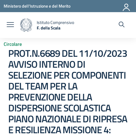
Vai ai contenuti
Vai al menu di navigazione
Vai al footer
Ministero dell'Istruzione e del Merito
Istituto Comprensivo
F. della Scala
— Visita la pagina iniziale della scuola
Circolare
PROT.N.6689 DEL 11/10/2023
AVVISO INTERNO DI
SELEZIONE PER COMPONENTI
DEL TEAM PER LA
PREVENZIONE DELLA
DISPERSIONE SCOLASTICA
PIANO NAZIONALE DI RIPRESA
E RESILIENZA MISSIONE 4: