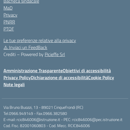
Bacheca sindacale
MaD
Privacy
PNRR
PTOF
Le tue preferenze relative alla privacy
⚠️
Inviaci un FeedBack
Crediti – Powered by
Picieffe Srl
Amministrazione Trasparente
Obiettivi di accessibilità
Privacy Policy
Dichiarazione di accessibilità
Cookie Policy
Note legali
Via Bruno Buozzi, 13 - 89021 Cinquefrondi (RC)
Tel.0966.949149 - Fax.0966.382580
E-mail: rcic846006@istruzione.it - PEC: rcic846006@pec.istruzione.it
Cod. Fisc. 82001060803 - Cod. Mecc. RCIC846006