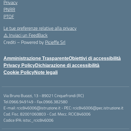
Privacy
PNRR
PTOF
Le tue preferenze relative alla privacy
⚠️
Inviaci un FeedBack
Crediti – Powered by
Picieffe Srl
Amministrazione Trasparente
Obiettivi di accessibilità
Privacy Policy
Dichiarazione di accessibilità
Cookie Policy
Note legali
Via Bruno Buozzi, 13 - 89021 Cinquefrondi (RC)
Tel.0966.949149 - Fax.0966.382580
E-mail: rcic846006@istruzione.it - PEC: rcic846006@pec.istruzione.it
Cod. Fisc. 82001060803 - Cod. Mecc. RCIC846006
Codice IPA: istsc_rcic846006