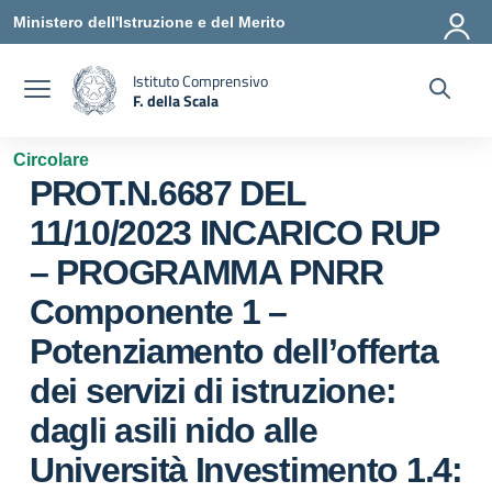
Vai ai contenuti
Vai al menu di navigazione
Vai al footer
Ministero dell'Istruzione e del Merito
Istituto Comprensivo
F. della Scala
— Visita la pagina iniziale della scuola
Circolare
PROT.N.6687 DEL
11/10/2023 INCARICO RUP
– PROGRAMMA PNRR
Componente 1 –
Potenziamento dell’offerta
dei servizi di istruzione:
dagli asili nido alle
Università Investimento 1.4: