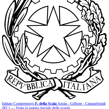
Istituto Comprensivo
F. della Scala
Anoia - Giffone - Cinquefrondi
(RC)
— Visita la pagina iniziale della scuola