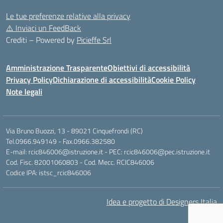
Le tue preferenze relative alla privacy
⚠️
Inviaci un FeedBack
Crediti – Powered by
Picieffe Srl
Amministrazione Trasparente
Obiettivi di accessibilità
Privacy Policy
Dichiarazione di accessibilità
Cookie Policy
Note legali
Via Bruno Buozzi, 13 - 89021 Cinquefrondi (RC)
Tel.0966.949149 - Fax.0966.382580
E-mail: rcic846006@istruzione.it - PEC: rcic846006@pec.istruzione.it
Cod. Fisc. 82001060803 - Cod. Mecc. RCIC846006
Codice IPA: istsc_rcic846006
Idea e progetto di Designers Italia