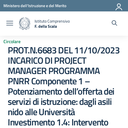
Vai ai contenuti
Vai al menu di navigazione
Vai al footer
Ministero dell'Istruzione e del Merito
Istituto Comprensivo
F. della Scala
— Visita la pagina iniziale della scuola
Circolare
PROT.N.6683 DEL 11/10/2023
INCARICO DI PROJECT
MANAGER PROGRAMMA
PNRR Componente 1 –
Potenziamento dell’offerta dei
servizi di istruzione: dagli asili
nido alle Università
Investimento 1.4: Intervento