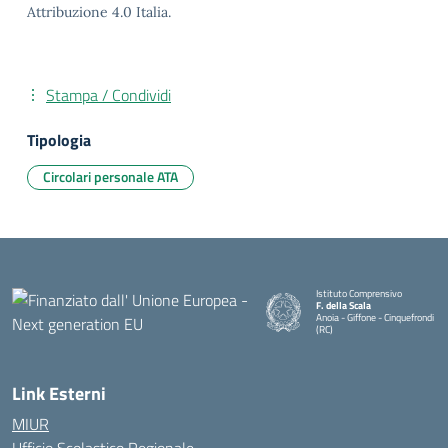
Attribuzione 4.0 Italia.
Stampa / Condividi
Tipologia
Circolari personale ATA
Istituto Comprensivo
F. della Scala
Anoia - Giffone - Cinquefrondi
(RC)
— Visita la pagina iniziale della 
Link Esterni
MIUR