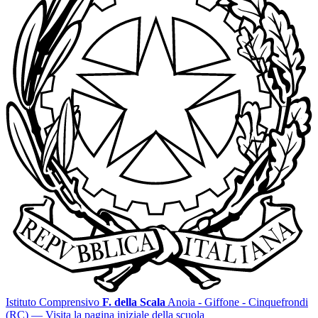
Istituto Comprensivo
F. della Scala
Anoia - Giffone - Cinquefrondi
(RC)
— Visita la pagina iniziale della scuola