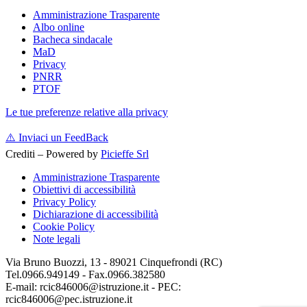
Amministrazione Trasparente
Albo online
Bacheca sindacale
MaD
Privacy
PNRR
PTOF
Le tue preferenze relative alla privacy
⚠️
Inviaci un FeedBack
Crediti – Powered by
Picieffe Srl
Amministrazione Trasparente
Obiettivi di accessibilità
Privacy Policy
Dichiarazione di accessibilità
Cookie Policy
Note legali
Via Bruno Buozzi, 13 - 89021 Cinquefrondi (RC)
Tel.0966.949149 - Fax.0966.382580
E-mail: rcic846006@istruzione.it - PEC:
rcic846006@pec.istruzione.it