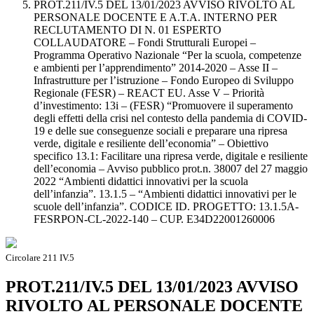
PROT.211/IV.5 DEL 13/01/2023 AVVISO RIVOLTO AL
PERSONALE DOCENTE E A.T.A. INTERNO PER
RECLUTAMENTO DI N. 01 ESPERTO
COLLAUDATORE – Fondi Strutturali Europei –
Programma Operativo Nazionale “Per la scuola, competenze
e ambienti per l’apprendimento” 2014-2020 – Asse II –
Infrastrutture per l’istruzione – Fondo Europeo di Sviluppo
Regionale (FESR) – REACT EU. Asse V – Priorità
d’investimento: 13i – (FESR) “Promuovere il superamento
degli effetti della crisi nel contesto della pandemia di COVID-
19 e delle sue conseguenze sociali e preparare una ripresa
verde, digitale e resiliente dell’economia” – Obiettivo
specifico 13.1: Facilitare una ripresa verde, digitale e resiliente
dell’economia – Avviso pubblico prot.n. 38007 del 27 maggio
2022 “Ambienti didattici innovativi per la scuola
dell’infanzia”. 13.1.5 – “Ambienti didattici innovativi per le
scuole dell’infanzia”. CODICE ID. PROGETTO: 13.1.5A-
FESRPON-CL-2022-140 – CUP. E34D22001260006
Circolare 211 IV.5
PROT.211/IV.5 DEL 13/01/2023 AVVISO
RIVOLTO AL PERSONALE DOCENTE