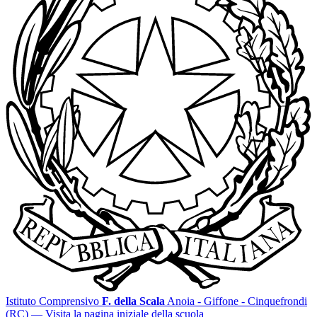
Istituto Comprensivo
F. della Scala
Anoia - Giffone - Cinquefrondi
(RC)
— Visita la pagina iniziale della scuola