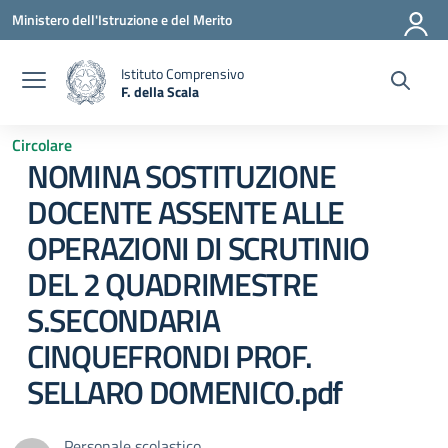
Vai ai contenuti
Vai al menu di navigazione
Vai al footer
Ministero dell'Istruzione e del Merito
Istituto Comprensivo
F. della Scala
— Visita la pagina iniziale della scuola
Circolare
NOMINA SOSTITUZIONE
DOCENTE ASSENTE ALLE
OPERAZIONI DI SCRUTINIO
DEL 2 QUADRIMESTRE
S.SECONDARIA
CINQUEFRONDI PROF.
SELLARO DOMENICO.pdf
Personale scolastico