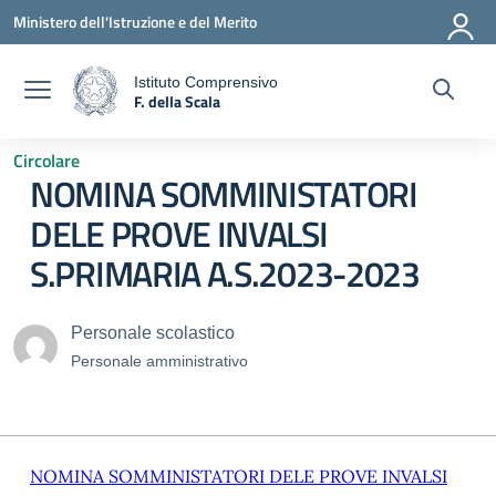
Vai ai contenuti
Vai al menu di navigazione
Vai al footer
Ministero dell'Istruzione e del Merito
Istituto Comprensivo
F. della Scala
a
— Visita la pagina iniziale della scuola
Circolare
NOMINA SOMMINISTATORI
DELE PROVE INVALSI
S.PRIMARIA A.S.2023-2023
Personale scolastico
Personale amministrativo
NOMINA SOMMINISTATORI DELE PROVE INVALSI