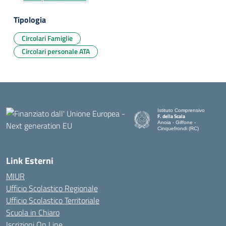
Tipologia
Circolari Famiglie
Circolari personale ATA
Istituto Comprensivo
F. della Scala
Anoia - Giffone -
Cinquefrondi (RC)
— Visita la pagina iniziale del
Link Esterni
MIUR
Ufficio Scolastico Regionale
Ufficio Scolastico Territoriale
Scuola in Chiaro
Iscrizioni On Line