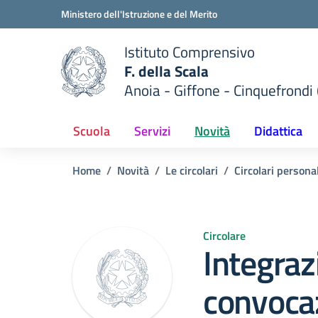
Vai ai contenuti
Vai al menu di navigazione
Vai al footer
Ministero dell'Istruzione e del Merito
Istituto Comprensivo
F. della Scala
Anoia - Giffone - Cinquefrondi 
 della scuola
— Visita la pagina iniziale del
Scuola
Servizi
Novità
Didattica
Home
Novità
Le circolari
Circolari persona
Circolare
Integraz
convocaz