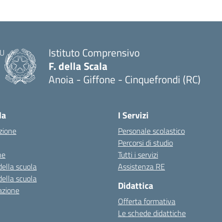
Istituto Comprensivo
F. della Scala
Anoia - Giffone - Cinquefrondi (RC)
— Visita la pagina iniziale della scuola
la
I Servizi
zione
Personale scolastico
Percorsi di studio
ne
Tutti i servizi
della scuola
Assistenza RE
della scuola
Didattica
azione
Offerta formativa
Le schede didattiche