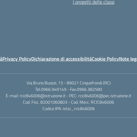
I progetti delle classi
tà
Privacy Policy
Dichiarazione di accessibilità
Cookie Policy
Note leg
Via Bruno Buozzi, 13 - 89021 Cinquefrondi (RC)
Tel.0966.949149 - Fax.0966.382580
E-mail: rcic846006@istruzione.it - PEC: rcic846006@pec.istruzione.it
Cod. Fisc. 82001060803 - Cod. Mecc. RCIC846006
Codice IPA: istsc_rcic846006