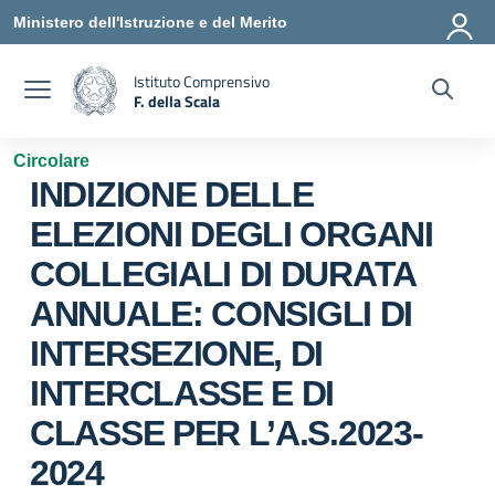
Vai ai contenuti
Vai al menu di navigazione
Vai al footer
Ministero dell'Istruzione e del Merito
Istituto Comprensivo
F. della Scala
— Visita la pagina iniziale della scuola
Circolare
INDIZIONE DELLE
ELEZIONI DEGLI ORGANI
COLLEGIALI DI DURATA
ANNUALE: CONSIGLI DI
INTERSEZIONE, DI
INTERCLASSE E DI
CLASSE PER L’A.S.2023-
2024