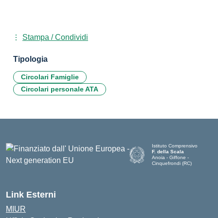
Stampa / Condividi
Tipologia
Circolari Famiglie
Circolari personale ATA
Istituto Comprensivo
F. della Scala
Anoia - Giffone -
Cinquefrondi (RC)
— Visita la pagina iniziale del
Link Esterni
MIUR