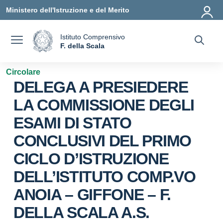
Vai ai contenuti
Vai al menu di navigazione
Vai al footer
Ministero dell'Istruzione e del Merito
Istituto Comprensivo
a
F. della Scala
— Visita la pagina iniziale della scuola
Circolare
DELEGA A PRESIEDERE
LA COMMISSIONE DEGLI
ESAMI DI STATO
CONCLUSIVI DEL PRIMO
CICLO D’ISTRUZIONE
DELL’ISTITUTO COMP.VO
ANOIA – GIFFONE – F.
DELLA SCALA A.S.