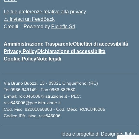
Le tue preferenze relative alla privacy
⚠️
Inviaci un FeedBack
Crediti – Powered by
Picieffe Srl
Amministrazione Trasparente
Obiettivi di accessibilità
Privacy Policy
Dichiarazione di accessibilità
Cookie Policy
Note legali
Via Bruno Buozzi, 13 - 89021 Cinquefrondi (RC)
Tel.0966.949149 - Fax.0966.382580
E-mail: rcic846006@istruzione.it - PEC:
rcic846006@pec.istruzione.it
Cod. Fisc. 82001060803 - Cod. Mecc. RCIC846006
Codice IPA: istsc_rcic846006
Idea e progetto di Designers Italia