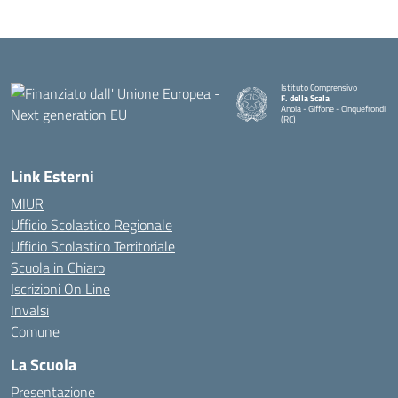
Istituto Comprensivo
F. della Scala
Anoia - Giffone - Cinquefrondi
(RC)
— Visita la pagina iniziale della 
Link Esterni
MIUR
Ufficio Scolastico Regionale
Ufficio Scolastico Territoriale
Scuola in Chiaro
Iscrizioni On Line
Invalsi
Comune
La Scuola
Presentazione