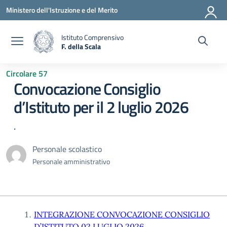
Vai ai contenuti
Vai al menu di navigazione
Vai al footer
Ministero dell'Istruzione e del Merito
Istituto Comprensivo
F. della Scala
— Visita la pagina iniziale della scuola
Circolare 57
Convocazione Consiglio
d’Istituto per il 2 luglio 2026
.
Personale scolastico
Personale amministrativo
INTEGRAZIONE CONVOCAZIONE CONSIGLIO
D’ISTITUTO 02 LUGLIO 2026