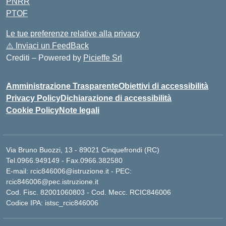
PNRR
PTOF
Le tue preferenze relative alla privacy
⚠️
Inviaci un FeedBack
Crediti – Powered by
Picieffe Srl
Amministrazione Trasparente
Obiettivi di accessibilità
Privacy Policy
Dichiarazione di accessibilità
Cookie Policy
Note legali
Via Bruno Buozzi, 13 - 89021 Cinquefrondi (RC)
Tel.0966.949149 - Fax.0966.382580
E-mail: rcic846006@istruzione.it - PEC:
rcic846006@pec.istruzione.it
Cod. Fisc. 82001060803 - Cod. Mecc. RCIC846006
Codice IPA: istsc_rcic846006