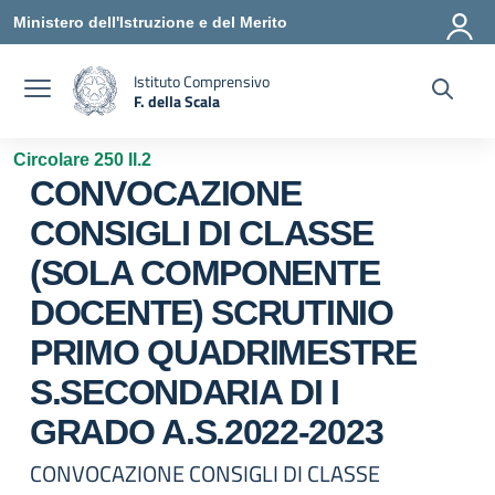
Vai ai contenuti
Vai al menu di navigazione
Vai al footer
Ministero dell'Istruzione e del Merito
Istituto Comprensivo
F. della Scala
— Visita la pagina iniziale della scuola
Circolare 250 II.2
CONVOCAZIONE
CONSIGLI DI CLASSE
(SOLA COMPONENTE
DOCENTE) SCRUTINIO
PRIMO QUADRIMESTRE
S.SECONDARIA DI I
GRADO A.S.2022-2023
CONVOCAZIONE CONSIGLI DI CLASSE