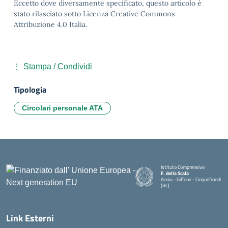
Eccetto dove diversamente specificato, questo articolo è
stato rilasciato sotto Licenza Creative Commons
Attribuzione 4.0 Italia.
Stampa / Condividi
Tipologia
Circolari personale ATA
Istituto Comprensivo
F. della Scala
Anoia - Giffone - Cinquefrondi
(RC)
— Visita la pagina iniziale della 
Link Esterni