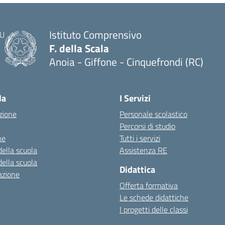
Istituto Comprensivo
F. della Scala
Anoia - Giffone - Cinquefrondi (RC)
— Visita la pagina iniziale della scuola
la
I Servizi
zione
Personale scolastico
Percorsi di studio
ne
Tutti i servizi
della scuola
Assistenza RE
della scuola
Didattica
azione
Offerta formativa
Le schede didattiche
I progetti delle classi