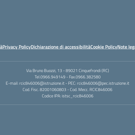
tà
Privacy Policy
Dichiarazione di accessibilità
Cookie Policy
Note leg
Via Bruno Buozzi, 13 - 89021 Cinquefrondi (RC)
Tel.0966.949149 - Fax.0966.382580
E-mail: rcic846006@istruzione.it - PEC: rcic846006@pec.istruzione.it
Cod. Fisc. 82001060803 - Cod. Mecc. RCIC846006
Codice IPA: istsc_rcic846006