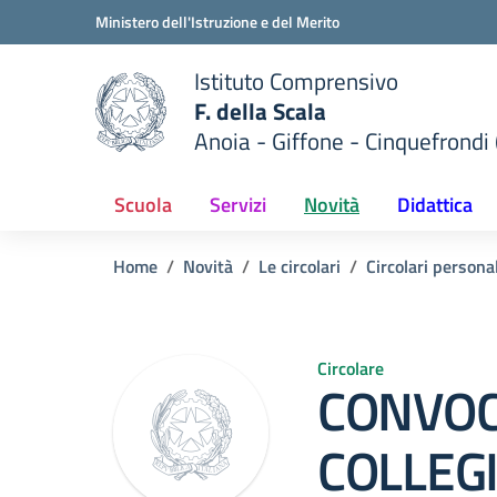
Vai ai contenuti
Vai al menu di navigazione
Vai al footer
Ministero dell'Istruzione e del Merito
Istituto Comprensivo
F. della Scala
Anoia - Giffone - Cinquefrondi 
 della scuola
— Visita la pagina iniziale del
Scuola
Servizi
Novità
Didattica
Home
Novità
Le circolari
Circolari persona
Circolare
CONVOC
COLLEG