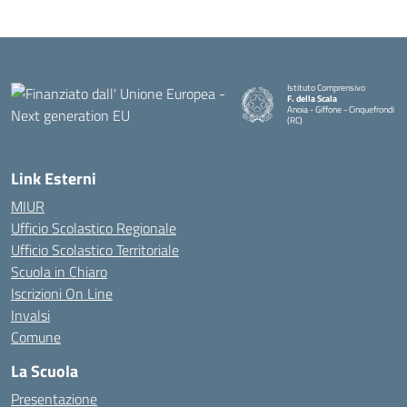
Istituto Comprensivo
F. della Scala
Anoia - Giffone - Cinquefrondi
(RC)
— Visita la pagina iniziale della 
Link Esterni
MIUR
Ufficio Scolastico Regionale
Ufficio Scolastico Territoriale
Scuola in Chiaro
Iscrizioni On Line
Invalsi
Comune
La Scuola
Presentazione