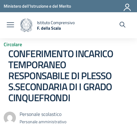
Vai ai contenuti
Vai al menu di navigazione
Vai al footer
Ministero dell'Istruzione e del Merito
Istituto Comprensivo
F. della Scala
— Visita la pagina iniziale della scuola
Circolare
CONFERIMENTO INCARICO
TEMPORANEO
RESPONSABILE DI PLESSO
S.SECONDARIA DI I GRADO
CINQUEFRONDI
Personale scolastico
Personale amministrativo