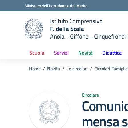
Vai ai contenuti
Vai al menu di navigazione
Vai al footer
Ministero dell'Istruzione e del Merito
Istituto Comprensivo
F. della Scala
Anoia - Giffone - Cinquefrondi 
 della scuola
— Visita la pagina iniziale del
Scuola
Servizi
Novità
Didattica
Home
Novità
Le circolari
Circolari Famiglie
Circolare
Comunica
mensa sc