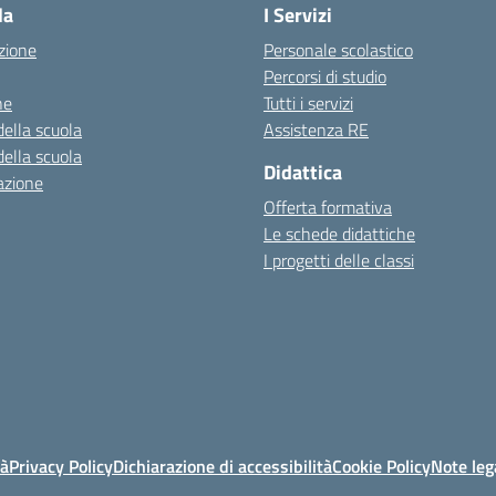
la
I Servizi
zione
Personale scolastico
Percorsi di studio
ne
Tutti i servizi
della scuola
Assistenza RE
della scuola
Didattica
azione
Offerta formativa
Le schede didattiche
I progetti delle classi
tà
Privacy Policy
Dichiarazione di accessibilità
Cookie Policy
Note leg