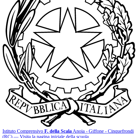
Istituto Comprensivo
F. della Scala
Anoia - Giffone - Cinquefrondi
(RC)
— Visita la pagina iniziale della scuola