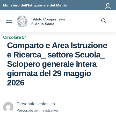
Vai ai contenuti
Vai al menu di navigazione
Vai al footer
Ministero dell'Istruzione e del Merito
Istituto Comprensivo
a
F. della Scala
— Visita la pagina iniziale della scuola
Circolare 54
Comparto e Area Istruzione
e Ricerca_ settore Scuola_
Sciopero generale intera
giornata del 29 maggio
2026
.
Personale scolastico
Personale amministrativo