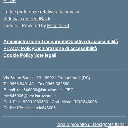
PTOF
Le tue preferenze relative alla privacy
⚠️
Inviaci un FeedBack
Crediti – Powered by
Picieffe Srl
Amministrazione Trasparente
Obiettivi di accessibilità
Privacy Policy
Dichiarazione di accessibilità
Cookie Policy
Note legali
Via Bruno Buozzi, 13 - 89021 Cinquefrondi (RC)
Tel.0966.949149 - Fax.0966.382580
E-mail: rcic846006@istruzione.it - PEC:
rcic846006@pec.istruzione.it
Cod. Fisc. 82001060803 - Cod. Mecc. RCIC846006
Codice IPA: istsc_rcic846006
Idea e progetto di Designers Italia