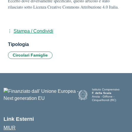
Eccetto dove diversamente specificato, questo articolo è stato
rilasciato sotto Licenza Creative Commons Attribuzione 4.0 Italia.
Stampa / Condividi
Tipologia
Circolari Famiglie
Istituto Comprensivo
F. della Scala
Anoia - Giffone -
Cinquefrondi (RC)
— Visita la pagina iniziale del
Link Esterni
MIUR