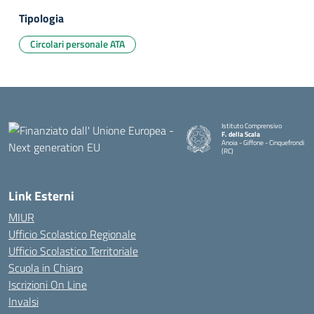
Tipologia
Circolari personale ATA
Istituto Comprensivo
F. della Scala
Anoia - Giffone - Cinquefrondi
(RC)
— Visita la pagina iniziale della 
Link Esterni
MIUR
Ufficio Scolastico Regionale
Ufficio Scolastico Territoriale
Scuola in Chiaro
Iscrizioni On Line
Invalsi