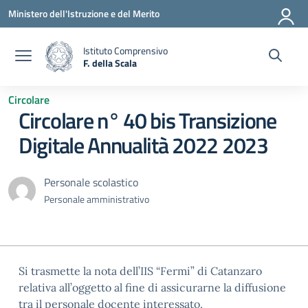
Vai ai contenuti
Vai al menu di navigazione
Vai al footer
Ministero dell'Istruzione e del Merito
Istituto Comprensivo
F. della Scala
— Visita la pagina iniziale della scuola
Circolare
Circolare n° 40 bis Transizione
Digitale Annualità 2022 2023
Personale scolastico
Personale amministrativo
Si trasmette la nota dell’IIS “Fermi” di Catanzaro
relativa all’oggetto al fine di assicurarne la diffusione
tra il personale docente interessato.