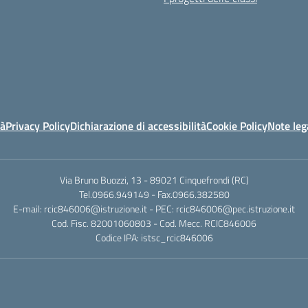
tà
Privacy Policy
Dichiarazione di accessibilità
Cookie Policy
Note leg
Via Bruno Buozzi, 13 - 89021 Cinquefrondi (RC)
Tel.0966.949149 - Fax.0966.382580
E-mail: rcic846006@istruzione.it - PEC: rcic846006@pec.istruzione.it
Cod. Fisc. 82001060803 - Cod. Mecc. RCIC846006
Codice IPA: istsc_rcic846006