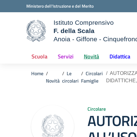
Vai ai contenuti
Vai al menu di navigazione
Vai al footer
Ministero dell'Istruzione e del Merito
Istituto Comprensivo
F. della Scala
Anoia - Giffone - Cinquefron
e della scuola
— Visita la pagina iniziale d
Scuola
Servizi
Novità
Didattica
Home
Le
Circolari
AUTORIZZA
Novità
circolari
Famiglie
DIDATTICHE,
Circolare
AUTORI