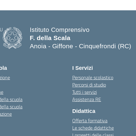
Istituto Comprensivo
F. della Scala
Anoia - Giffone - Cinquefrondi (RC)
— Visita la pagina iniziale della scuo
ola
I Servizi
zione
Personale scolastico
Percorsi di studio
ne
Tutti i servizi
della scuola
Assistenza RE
della scuola
Didattica
azione
Offerta formativa
Le schede didattiche
I progetti delle classi