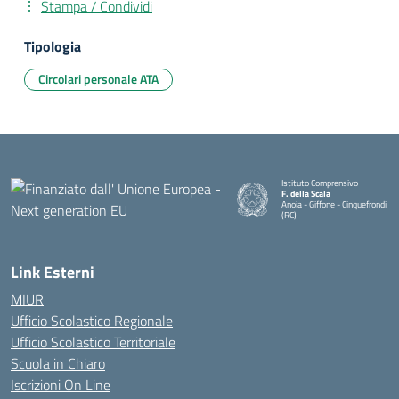
Stampa / Condividi
Tipologia
Circolari personale ATA
Istituto Comprensivo
F. della Scala
Anoia - Giffone - Cinquefrondi
(RC)
— Visita la pagina iniziale della 
Link Esterni
MIUR
Ufficio Scolastico Regionale
Ufficio Scolastico Territoriale
Scuola in Chiaro
Iscrizioni On Line