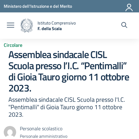
Vai ai contenuti
Vai al menu di navigazione
Vai al footer
Ministero dell'Istruzione e del Merito
Istituto Comprensivo
F. della Scala
— Visita la pagina iniziale della scuola
Circolare
Assemblea sindacale CISL
Scuola presso l’I.C. “Pentimalli”
di Gioia Tauro giorno 11 ottobre
2023.
Assemblea sindacale CISL Scuola presso l'I.C.
"Pentimalli" di Gioia Tauro giorno 11 ottobre
2023.
Personale scolastico
Personale amministrativo