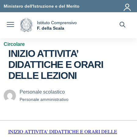
Vai ai contenuti
Vai al menu di navigazione
Vai al footer
Ministero dell'Istruzione e del Merito
Istituto Comprensivo
a
F. della Scala
— Visita la pagina iniziale della scuola
Circolare
INIZIO ATTIVITA’
DIDATTICHE E ORARI
DELLE LEZIONI
Personale scolastico
Personale amministrativo
INIZIO ATTIVITA’ DIDATTICHE E ORARI DELLE