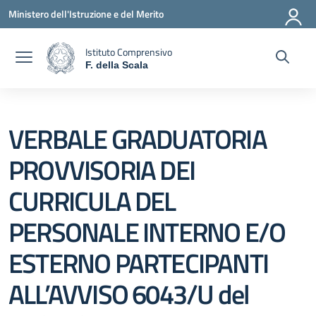
Vai ai contenuti
Vai al menu di navigazione
Vai al footer
Ministero dell'Istruzione e del Merito
Istituto Comprensivo
F. della Scala
— Visita la pagina iniziale della scuola
VERBALE GRADUATORIA
PROVVISORIA DEI
CURRICULA DEL
PERSONALE INTERNO E/O
ESTERNO PARTECIPANTI
ALL’AVVISO 6043/U del