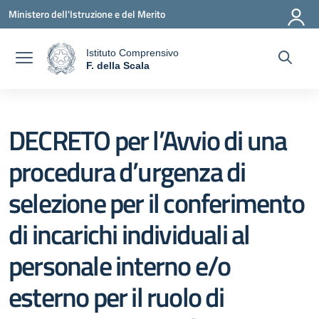
Vai ai contenuti
Vai al menu di navigazione
Vai al footer
Ministero dell'Istruzione e del Merito
Istituto Comprensivo
a
F. della Scala
— Visita la pagina iniziale della scuola
DECRETO per l’Avvio di una
procedura d’urgenza di
selezione per il conferimento
di incarichi individuali al
personale interno e/o
esterno per il ruolo di