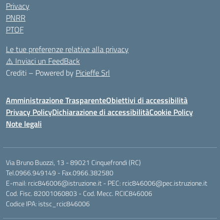
Privacy
PNRR
PTOF
Le tue preferenze relative alla privacy
⚠️
Inviaci un FeedBack
Crediti – Powered by
Picieffe Srl
Amministrazione Trasparente
Obiettivi di accessibilità
Privacy Policy
Dichiarazione di accessibilità
Cookie Policy
Note legali
Via Bruno Buozzi, 13 - 89021 Cinquefrondi (RC)
Tel.0966.949149 - Fax.0966.382580
E-mail: rcic846006@istruzione.it - PEC: rcic846006@pec.istruzione.it
Cod. Fisc. 82001060803 - Cod. Mecc. RCIC846006
Codice IPA: istsc_rcic846006