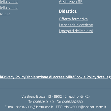
della scuola
Assistenza RE
della scuola
Didattica
azione
Offerta formativa
Le schede didattiche
I progetti delle classi
tà
Privacy Policy
Dichiarazione di accessibilità
Cookie Policy
Note leg
Via Bruno Buozzi, 13 - 89021 Cinquefrondi (RC)
Tel.0966.949149 - Fax.0966.382580
E-mail: rcic846006@istruzione.it - PEC: rcic846006@pec.istruzione.it