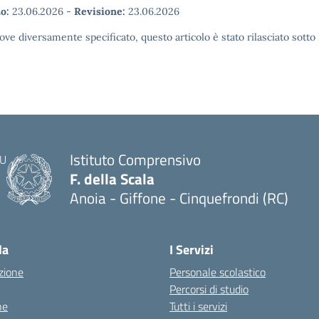
o:
23.06.2026
-
Revisione:
23.06.2026
ove diversamente specificato, questo articolo è stato rilasciato sott
Istituto Comprensivo
F. della Scala
Anoia - Giffone - Cinquefrondi (RC)
— Visita la pagina iniziale della scuola
la
I Servizi
zione
Personale scolastico
Percorsi di studio
ne
Tutti i servizi