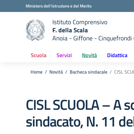
Vai ai contenuti
Vai al menu di navigazione
Vai al footer
Ministero dell'Istruzione e del Merito
Istituto Comprensivo
F. della Scala
Anoia - Giffone - Cinquefrondi 
 della scuola
— Visita la pagina iniziale del
Scuola
Servizi
Novità
Didattica
Home
Novità
Bacheca sindacale
CISL SCUO
CISL SCUOLA – A sc
sindacato, N. 11 d