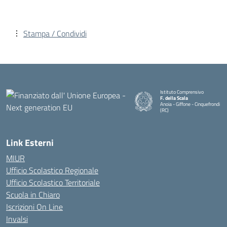
Stampa / Condividi
Istituto Comprensivo
F. della Scala
Anoia - Giffone - Cinquefrondi
(RC)
— Visita la pagina iniziale della 
Link Esterni
MIUR
Ufficio Scolastico Regionale
Ufficio Scolastico Territoriale
Scuola in Chiaro
Iscrizioni On Line
Invalsi