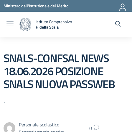
Vai ai contenuti
Vai al menu di navigazione
Vai al footer
Ministero dell'Istruzione e del Merito
Istituto Comprensivo
F. della Scala
— Visita la pagina iniziale della scuola
SNALS-CONFSAL NEWS
18.06.2026 POSIZIONE
SNALS NUOVA PASSWEB
.
Personale scolastico
0
Personale amministrativo