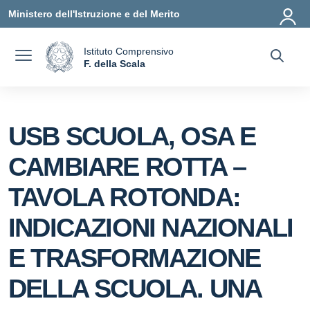
Vai ai contenuti
Vai al menu di navigazione
Vai al footer
Ministero dell'Istruzione e del Merito
Istituto Comprensivo
a
F. della Scala
— Visita la pagina iniziale della scuola
USB SCUOLA, OSA E
CAMBIARE ROTTA –
TAVOLA ROTONDA:
INDICAZIONI NAZIONALI
E TRASFORMAZIONE
DELLA SCUOLA. UNA