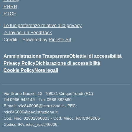
PNRR
PTOF
Le tue preferenze relative alla privacy
⚠️
Inviaci un FeedBack
Crediti – Powered by
Picieffe Srl
Amministrazione Trasparente
Obiettivi di accessibilità
Privacy Policy
Dichiarazione di accessibilità
Cookie Policy
Note legali
Via Bruno Buozzi, 13 - 89021 Cinquefrondi (RC)
Tel.0966.949149 - Fax.0966.382580
E-mail: rcic846006@istruzione.it - PEC:
rcic846006@pec.istruzione.it
Cod. Fisc. 82001060803 - Cod. Mecc. RCIC846006
Codice IPA: istsc_rcic846006