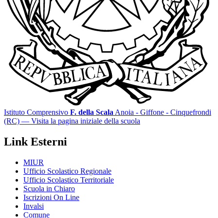
Istituto Comprensivo
F. della Scala
Anoia - Giffone - Cinquefrondi
(RC)
— Visita la pagina iniziale della scuola
Link Esterni
MIUR
Ufficio Scolastico Regionale
Ufficio Scolastico Territoriale
Scuola in Chiaro
Iscrizioni On Line
Invalsi
Comune