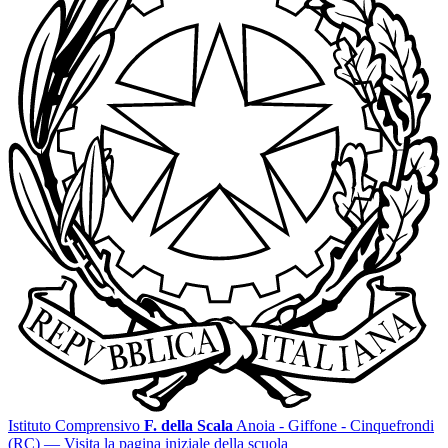
Istituto Comprensivo
F. della Scala
Anoia - Giffone - Cinquefrondi
(RC)
— Visita la pagina iniziale della scuola