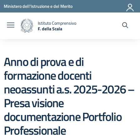
Vai ai contenuti
Vai al menu di navigazione
Vai al footer
Ministero dell'Istruzione e del Merito
Istituto Comprensivo
F. della Scala
— Visita la pagina iniziale della scuola
Anno di prova e di
formazione docenti
neoassunti a.s. 2025-2026 –
Presa visione
documentazione Portfolio
Professionale