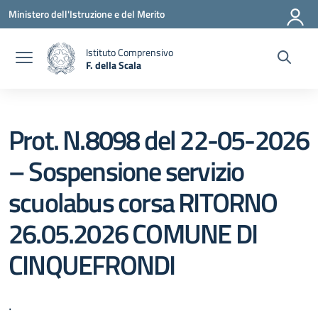
Vai ai contenuti
Vai al menu di navigazione
Vai al footer
Ministero dell'Istruzione e del Merito
Istituto Comprensivo
F. della Scala
— Visita la pagina iniziale della scuola
Prot. N.8098 del 22-05-2026
– Sospensione servizio
scuolabus corsa RITORNO
26.05.2026 COMUNE DI
CINQUEFRONDI
.