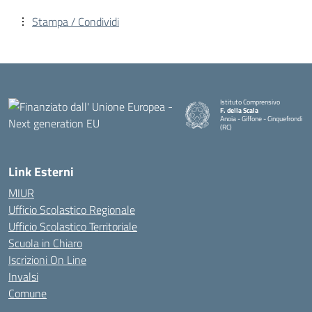
Stampa / Condividi
Istituto Comprensivo
F. della Scala
Anoia - Giffone - Cinquefrondi
(RC)
— Visita la pagina iniziale della 
Link Esterni
MIUR
Ufficio Scolastico Regionale
Ufficio Scolastico Territoriale
Scuola in Chiaro
Iscrizioni On Line
Invalsi
Comune