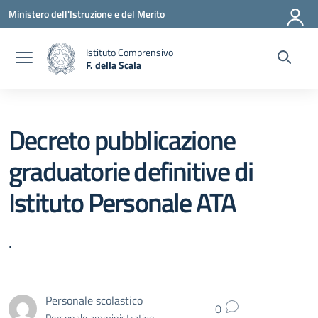
Vai ai contenuti
Vai al menu di navigazione
Vai al footer
Ministero dell'Istruzione e del Merito
Istituto Comprensivo
F. della Scala
— Visita la pagina iniziale della scuola
Decreto pubblicazione
graduatorie definitive di
Istituto Personale ATA
.
Personale scolastico
0
Personale amministrativo