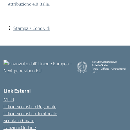
Attribuzione 4.0 Italia.
Stampa / Condividi
Istituto Comprensivo
F. della Scala
Anoia - Giffone - Cinquefrondi
(RC)
— Visita la pagina iniziale della 
Link Esterni
MIUR
Ufficio Scolastico Regionale
Ufficio Scolastico Territoriale
Scuola in Chiaro
Iscrizioni On Line