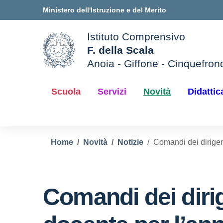
Vai ai contenuti
Vai al menu di navigazione
Vai al footer
Ministero dell'Istruzione e del Merito
Istituto Comprensivo
F. della Scala
Anoia - Giffone - Cinquefron
e della scuola
— Visita la pagina iniziale d
Scuola
Servizi
Novità
Didattic
Home
Novità
Notizie
Comandi dei dirigen
Comandi dei dirig