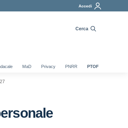
Accedi
Cerca
ndacale
MaD
Privacy
PNRR
PTOF
627
personale