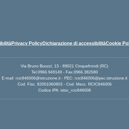
bilità
Privacy Policy
Dichiarazione di accessibilità
Cookie Pol
Via Bruno Buozzi, 13 - 89021 Cinquefrondi (RC)
Tel.0966.949149 - Fax.0966.382580
E-mail: rcic846006@istruzione.it - PEC: rcic846006@pec.istruzione.it
Cod. Fisc. 82001060803 - Cod. Mecc. RCIC846006
Codice IPA: istsc_rcic846006