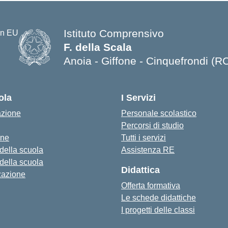
Istituto Comprensivo
F. della Scala
Anoia - Giffone - Cinquefrondi (R
— Visita la pagina iniziale della s
ola
I Servizi
azione
Personale scolastico
Percorsi di studio
one
Tutti i servizi
 della scuola
Assistenza RE
 della scuola
Didattica
zazione
Offerta formativa
Le schede didattiche
I progetti delle classi