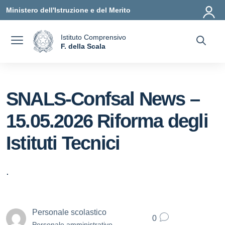
Vai ai contenuti
Vai al menu di navigazione
Vai al footer
Ministero dell'Istruzione e del Merito
Istituto Comprensivo
a
F. della Scala
— Visita la pagina iniziale della scuola
SNALS-Confsal News –
15.05.2026 Riforma degli
Istituti Tecnici
.
Personale scolastico
0
Personale amministrativo