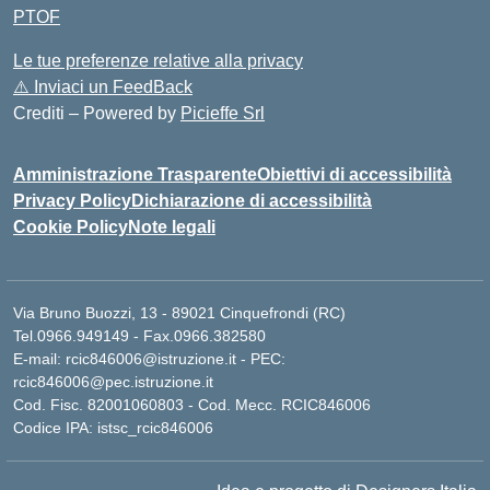
PTOF
Le tue preferenze relative alla privacy
⚠️
Inviaci un FeedBack
Crediti – Powered by
Picieffe Srl
Amministrazione Trasparente
Obiettivi di accessibilità
Privacy Policy
Dichiarazione di accessibilità
Cookie Policy
Note legali
Via Bruno Buozzi, 13 - 89021 Cinquefrondi (RC)
Tel.0966.949149 - Fax.0966.382580
E-mail: rcic846006@istruzione.it - PEC:
rcic846006@pec.istruzione.it
Cod. Fisc. 82001060803 - Cod. Mecc. RCIC846006
Codice IPA: istsc_rcic846006