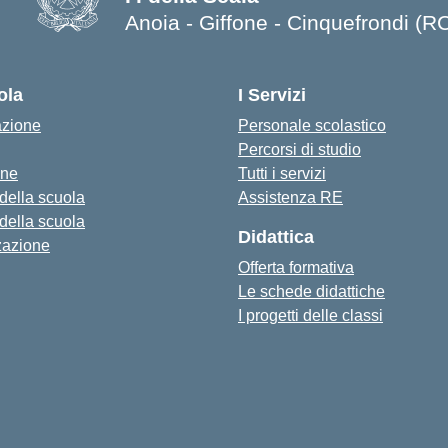
Anoia - Giffone - Cinquefrondi (R
— Visita la pagina iniziale della s
ola
I Servizi
azione
Personale scolastico
Percorsi di studio
one
Tutti i servizi
 della scuola
Assistenza RE
 della scuola
Didattica
zazione
Offerta formativa
Le schede didattiche
I progetti delle classi