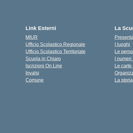
Link Esterni
La Scu
MIUR
Present
Ufficio Scolastico Regionale
I luoghi
Ufficio Scolastico Territoriale
Le pers
Scuola in Chiaro
I numeri
Iscrizioni On Line
Le carte
Invalsi
Organiz
Comune
La storia