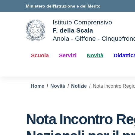
Vai ai contenuti
Vai al menu di navigazione
Vai al footer
Ministero dell'Istruzione e del Merito
Istituto Comprensivo
F. della Scala
Anoia - Giffone - Cinquefron
e della scuola
— Visita la pagina iniziale d
Scuola
Servizi
Novità
Didattic
Home
Novità
Notizie
Nota Incontro Regio
Nota Incontro Re