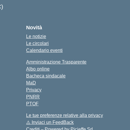
C)
cuola
Novità
Le notizie
Le circolari
Calendario eventi
Amministrazione Trasparente
Albo online
Bacheca sindacale
MaD
Privacy
PNRR
PTOF
Le tue preferenze relative alla privacy
⚠️
Inviaci un FeedBack
Crediti – Powered by
Picieffe Srl