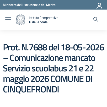
Vai ai contenuti
Vai al menu di navigazione
Vai al footer
Ministero dell'Istruzione e del Merito
Istituto Comprensivo
F. della Scala
— Visita la pagina iniziale della scuola
Prot. N.7688 del 18-05-2026
– Comunicazione mancato
Servizio scuolabus 21 e 22
maggio 2026 COMUNE DI
CINQUEFRONDI
.