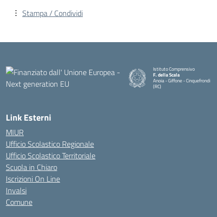
Stampa / Condividi
Istituto Comprensivo
F. della Scala
Anoia - Giffone - Cinquefrondi
(RC)
— Visita la pagina iniziale della 
Link Esterni
MIUR
Ufficio Scolastico Regionale
Ufficio Scolastico Territoriale
Scuola in Chiaro
Iscrizioni On Line
Invalsi
Comune