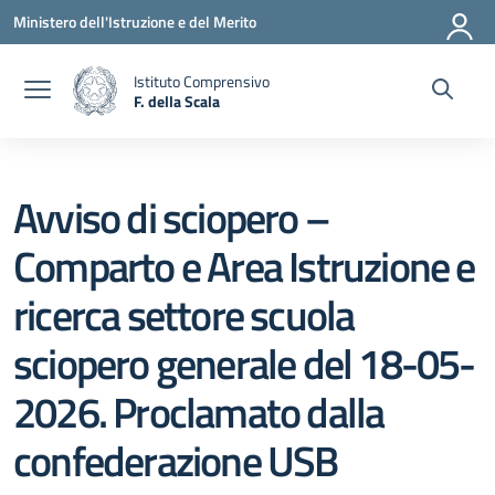
Vai ai contenuti
Vai al menu di navigazione
Vai al footer
Ministero dell'Istruzione e del Merito
Istituto Comprensivo
F. della Scala
— Visita la pagina iniziale della scuola
Avviso di sciopero –
Comparto e Area Istruzione e
ricerca settore scuola
sciopero generale del 18-05-
2026. Proclamato dalla
confederazione USB