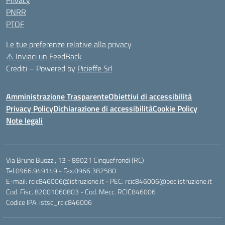
Privacy
PNRR
PTOF
Le tue preferenze relative alla privacy
⚠️
Inviaci un FeedBack
Crediti – Powered by
Picieffe Srl
Amministrazione Trasparente
Obiettivi di accessibilità
Privacy Policy
Dichiarazione di accessibilità
Cookie Policy
Note legali
Via Bruno Buozzi, 13 - 89021 Cinquefrondi (RC)
Tel.0966.949149 - Fax.0966.382580
E-mail: rcic846006@istruzione.it - PEC: rcic846006@pec.istruzione.it
Cod. Fisc. 82001060803 - Cod. Mecc. RCIC846006
Codice IPA: istsc_rcic846006