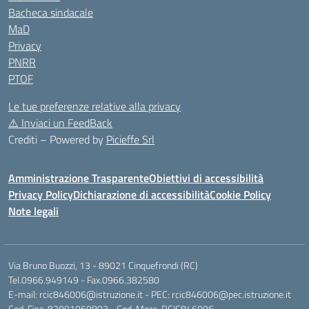
Bacheca sindacale
MaD
Privacy
PNRR
PTOF
Le tue preferenze relative alla privacy
⚠️
Inviaci un FeedBack
Crediti – Powered by
Picieffe Srl
Amministrazione Trasparente
Obiettivi di accessibilità
Privacy Policy
Dichiarazione di accessibilità
Cookie Policy
Note legali
Via Bruno Buozzi, 13 - 89021 Cinquefrondi (RC)
Tel.0966.949149 - Fax.0966.382580
E-mail: rcic846006@istruzione.it - PEC: rcic846006@pec.istruzione.it
Cod. Fisc. 82001060803 - Cod. Mecc. RCIC846006