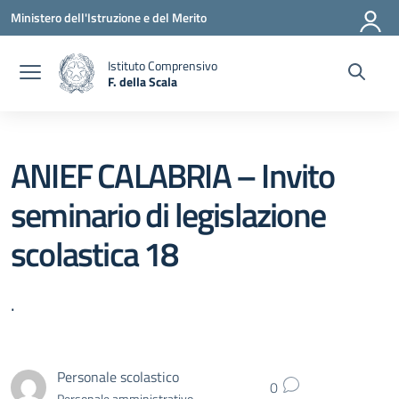
Vai ai contenuti
Vai al menu di navigazione
Vai al footer
Ministero dell'Istruzione e del Merito
Istituto Comprensivo
F. della Scala
— Visita la pagina iniziale della scuola
ANIEF CALABRIA – Invito
seminario di legislazione
scolastica 18
.
Personale scolastico
0
Personale amministrativo