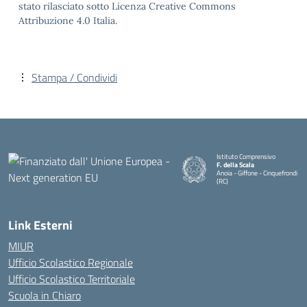
stato rilasciato sotto Licenza Creative Commons
Attribuzione 4.0 Italia.
Stampa / Condividi
Istituto Comprensivo
F. della Scala
Anoia - Giffone - Cinquefrondi
(RC)
— Visita la pagina iniziale della 
Link Esterni
MIUR
Ufficio Scolastico Regionale
Ufficio Scolastico Territoriale
Scuola in Chiaro