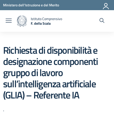
Vai ai contenuti
Vai al menu di navigazione
Vai al footer
Ministero dell'Istruzione e del Merito
Istituto Comprensivo
F. della Scala
— Visita la pagina iniziale della scuola
Richiesta di disponibilità e
designazione componenti
gruppo di lavoro
sull’intelligenza artificiale
(GLIA) – Referente IA
.